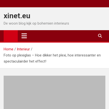
Ga
naar
xinet.eu
de
inhoud
De woon blog kijk op bohemien interieurs
Home
Interieur
Foto op plexiglas – Hoe dikker het plexi, hoe interessanter en
spectaculairder het effect!