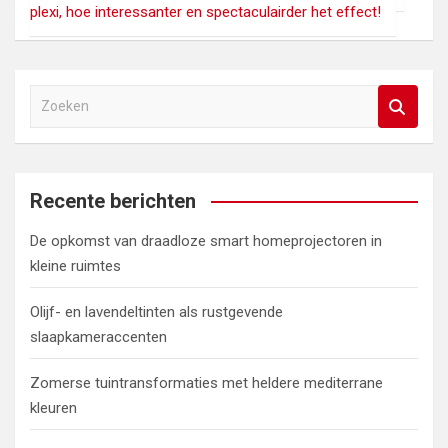
plexi, hoe interessanter en spectaculairder het effect!
Z
o
e
k
e
Recente berichten
n
De opkomst van draadloze smart homeprojectoren in
kleine ruimtes
Olijf- en lavendeltinten als rustgevende
slaapkameraccenten
Zomerse tuintransformaties met heldere mediterrane
kleuren