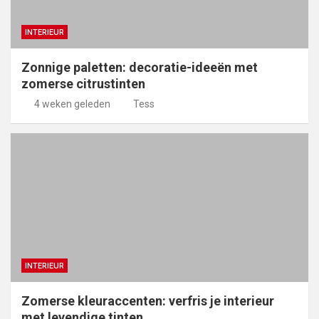
INTERIEUR
Zonnige paletten: decoratie-ideeën met
zomerse citrustinten
4 weken geleden
Tess
INTERIEUR
Zomerse kleuraccenten: verfris je interieur
met levendige tinten