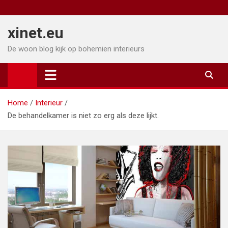
Ga
naar
xinet.eu
de
inhoud
De woon blog kijk op bohemien interieurs
Home
Interieur
De behandelkamer is niet zo erg als deze lijkt.