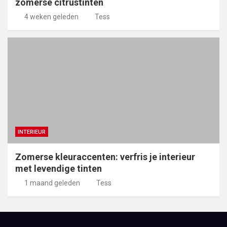
zomerse citrustinten
4 weken geleden
Tess
INTERIEUR
Zomerse kleuraccenten: verfris je interieur
met levendige tinten
1 maand geleden
Tess