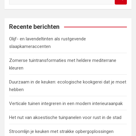
o
e
k
e
Recente berichten
n
Olijf- en lavendeltinten als rustgevende
slaapkameraccenten
Zomerse tuintransformaties met heldere mediterrane
kleuren
Duurzaam in de keuken: ecologische kookgerei dat je moet
hebben
Verticale tuinen integreren in een modern interieuraanpak
Het nut van akoestische tuinpanelen voor rust in de stad
Stroomlijn je keuken met strakke opbergoplossingen