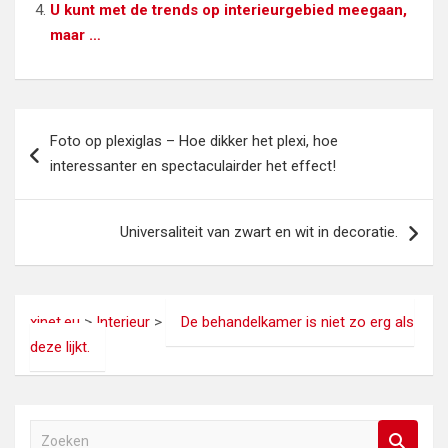
U kunt met de trends op interieurgebied meegaan,
maar …
Bericht
Foto op plexiglas – Hoe dikker het plexi, hoe
navigatie
interessanter en spectaculairder het effect!
Universaliteit van zwart en wit in decoratie.
xinet.eu
>
Interieur
>
De behandelkamer is niet zo erg als
deze lijkt.
Z