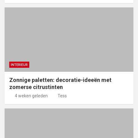
INTERIEUR
Zonnige paletten: decoratie-ideeën met
zomerse citrustinten
4 weken geleden
Tess