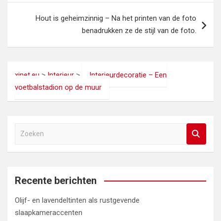
Hout is geheimzinnig – Na het printen van de foto
benadrukken ze de stijl van de foto.
xinet.eu
>
Interieur
>
Interieurdecoratie – Een
voetbalstadion op de muur
Z
o
e
k
e
Recente berichten
n
Olijf- en lavendeltinten als rustgevende
slaapkameraccenten