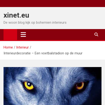
Ga
naar
xinet.eu
de
inhoud
De woon blog kijk op bohemien interieurs
Home
Interieur
Interieurdecoratie – Een voetbalstadion op de muur