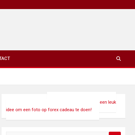
TACT
xinet.eu
>
Interieur
>
Foto op forex – Het is een leuk
idee om een foto op forex cadeau te doen!