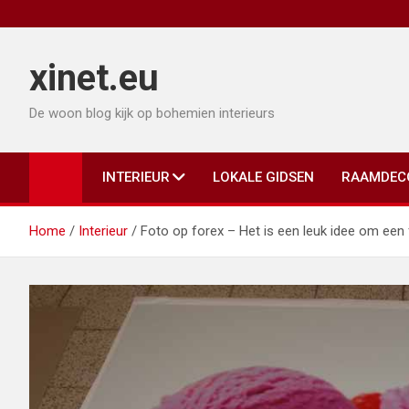
Ga
naar
de
xinet.eu
inhoud
De woon blog kijk op bohemien interieurs
INTERIEUR
LOKALE GIDSEN
RAAMDEC
Home
Interieur
Foto op forex – Het is een leuk idee om een