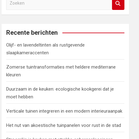
Z
o
e
k
e
Recente berichten
n
Olijf- en lavendeltinten als rustgevende
slaapkameraccenten
Zomerse tuintransformaties met heldere mediterrane
kleuren
Duurzaam in de keuken: ecologische kookgerei dat je
moet hebben
Verticale tuinen integreren in een modern interieuraanpak
Het nut van akoestische tuinpanelen voor rust in de stad