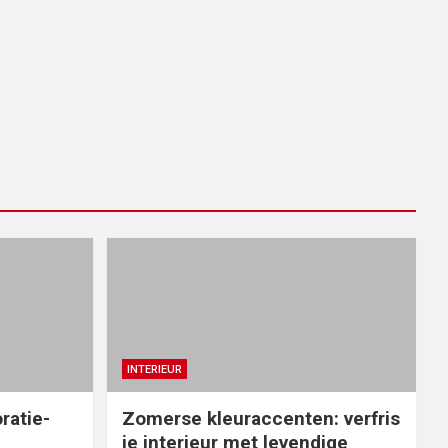
INTERIEUR
ratie-
Zomerse kleuraccenten: verfris
je interieur met levendige