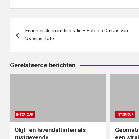
Bericht
Fenomenale muurdecoratie – Foto op Canvas van
navigatie
Uw eigen foto
Gerelateerde berichten
INTERIEUR
INTERIEUR
Olijf- en lavendeltinten als
Geometr
rustgevende
een stra