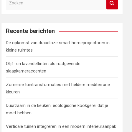
Z
o
e
k
e
Recente berichten
n
De opkomst van draadloze smart homeprojectoren in
kleine ruimtes
Olijf- en lavendeltinten als rustgevende
slaapkameraccenten
Zomerse tuintransformaties met heldere mediterrane
kleuren
Duurzaam in de keuken: ecologische kookgerei dat je
moet hebben
Verticale tuinen integreren in een modern interieuraanpak