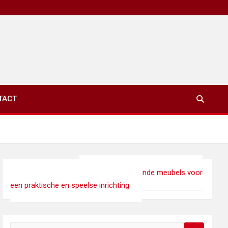
TACT
xinet.eu
>
Interieur
>
Ruimtebesparende meubels voor
een praktische en speelse inrichting