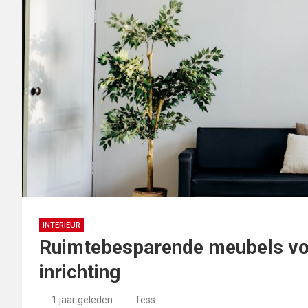
INTERIEUR
Ruimtebesparende meubels voo
inrichting
1 jaar geleden
Tess