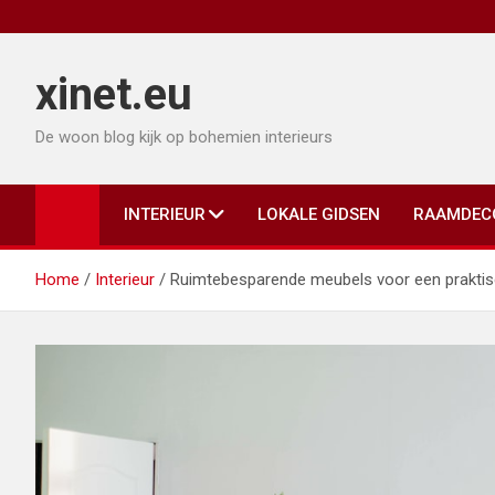
Ga
naar
de
xinet.eu
inhoud
De woon blog kijk op bohemien interieurs
INTERIEUR
LOKALE GIDSEN
RAAMDEC
Home
Interieur
Ruimtebesparende meubels voor een praktisc