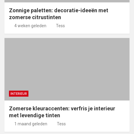
Zonnige paletten: decoratie-ideeën met
zomerse citrustinten
4 weken geleden
Tess
INTERIEUR
Zomerse kleuraccenten: verfris je interieur
met levendige tinten
1 maand geleden
Tess