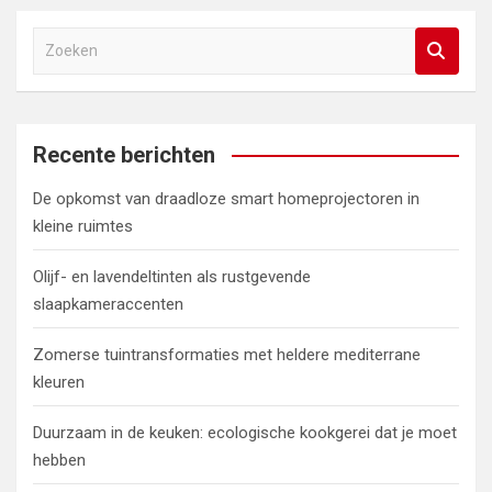
Z
o
e
k
e
Recente berichten
n
De opkomst van draadloze smart homeprojectoren in
kleine ruimtes
Olijf- en lavendeltinten als rustgevende
slaapkameraccenten
Zomerse tuintransformaties met heldere mediterrane
kleuren
Duurzaam in de keuken: ecologische kookgerei dat je moet
hebben