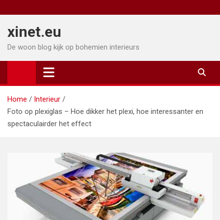
Ga
naar
xinet.eu
de
inhoud
De woon blog kijk op bohemien interieurs
Home
Interieur
Foto op plexiglas – Hoe dikker het plexi, hoe interessanter en
spectaculairder het effect