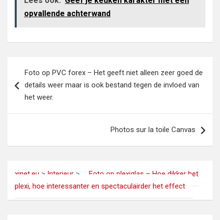
Lees ook:
Geef je keuken karakter met een
opvallende achterwand
Bericht
Foto op PVC forex – Het geeft niet alleen zeer goed de
navigatie
details weer maar is ook bestand tegen de invloed van
het weer.
Photos sur la toile Canvas
xinet.eu
>
Interieur
>
Foto op plexiglas – Hoe dikker het
plexi, hoe interessanter en spectaculairder het effect