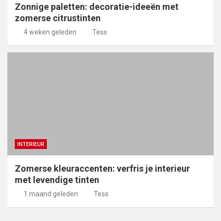
Zonnige paletten: decoratie-ideeën met
zomerse citrustinten
4 weken geleden
Tess
INTERIEUR
Zomerse kleuraccenten: verfris je interieur
met levendige tinten
1 maand geleden
Tess