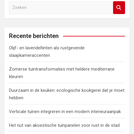
Z
o
e
k
e
Recente berichten
n
Olijf- en lavendeltinten als rustgevende
slaapkameraccenten
Zomerse tuintransformaties met heldere mediterrane
kleuren
Duurzaam in de keuken: ecologische kookgerei dat je moet
hebben
Verticale tuinen integreren in een modern interieuraanpak
Het nut van akoestische tuinpanelen voor rust in de stad