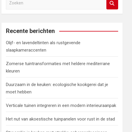
Z
o
e
k
e
Recente berichten
n
Olijf- en lavendeltinten als rustgevende
slaapkameraccenten
Zomerse tuintransformaties met heldere mediterrane
kleuren
Duurzaam in de keuken: ecologische kookgerei dat je
moet hebben
Verticale tuinen integreren in een modern interieuraanpak
Het nut van akoestische tuinpanelen voor rust in de stad