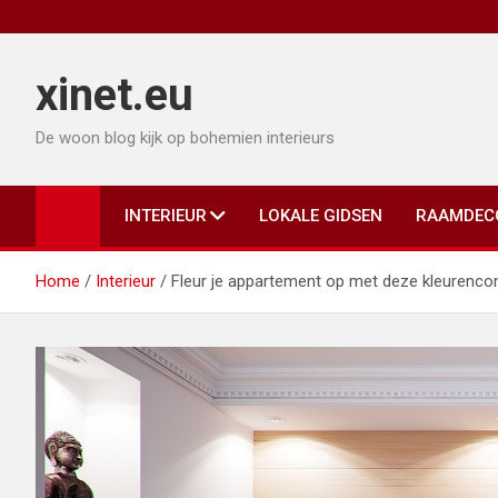
Ga
naar
de
xinet.eu
inhoud
De woon blog kijk op bohemien interieurs
INTERIEUR
LOKALE GIDSEN
RAAMDEC
Home
Interieur
Fleur je appartement op met deze kleurenco