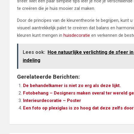
sfeer. Met een paar simpele tips leer je hoe je verschille
te creëren die je huis mooier zal maken.
Door de principes van de kleurentheorie te begrijpen, kunt 
visueel aantrekkelijk palet te creëren dat balans en harmoni
kleuren kunt mengen in
huisdecoratie
en verkennen de beste
Lees ook:
Hoe natuurlijke verlichting de sfeer i
indeling
Gerelateerde Berichten:
De behandelkamer is niet zo erg als deze lijkt.
Fotobehang – Designers maken overal ter wereld gebr
Interieurdecoratie – Poster
Een foto op plexiglas is zo hoog dat deze zelfs do