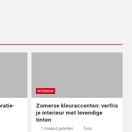
INTERIEUR
ratie-
Zomerse kleuraccenten: verfris
je interieur met levendige
tinten
1 maand geleden
Tess