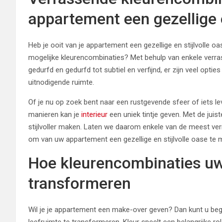
appartement een gezellige e
Heb je ooit van je appartement een gezellige en stijlvolle o
mogelijke kleurencombinaties? Met behulp van enkele verra
gedurfd en gedurfd tot subtiel en verfijnd, er zijn veel op
uitnodigende ruimte.
Of je nu op zoek bent naar een rustgevende sfeer of iets 
manieren kan je
interieur
een uniek tintje geven. Met de juis
stijlvoller maken. Laten we daarom enkele van de meest ve
om van uw appartement een gezellige en stijlvolle oase te 
Hoe kleurencombinaties u
transformeren
Wil je je appartement een make-over geven? Dan kunt u b
leefruimte te transformeren. Kleur speelt een belangrijke rol