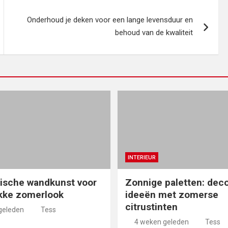
Onderhoud je deken voor een lange levensduur en
behoud van de kwaliteit
INTERIEUR
ische wandkunst voor
Zonnige paletten: deco
kke zomerlook
ideeën met zomerse
citrustinten
geleden
Tess
4 weken geleden
Tess