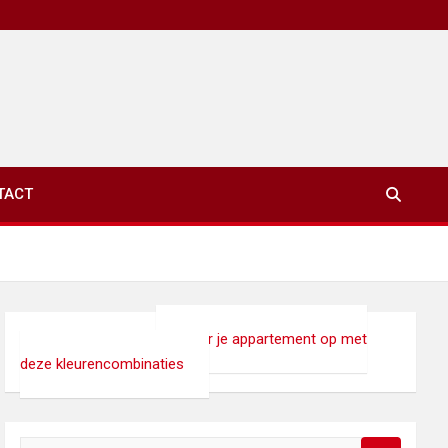
TACT
xinet.eu
>
Interieur
>
Fleur je appartement op met
deze kleurencombinaties