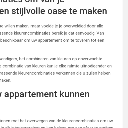
n stijlvolle oase te maken
ase willen maken, maar voelde je je overweldigd door alle
ssende kleurencombinaties bereik je dat eenvoudig. Van
ties beschikbaar om uw appartement om te toveren tot een
levendigers, het combineren van kleuren op onverwachte
te combinatie van kleuren kun je elke ruimte uitnodigender en
rrassende kleurencombinaties verkennen die u zullen helpen
maken.
w appartement kunnen
eginnen met het overwegen van de kleurencombinaties om uw
 in elk interieurproject en kan helpen om een sfeer te creëren