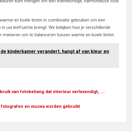
nde kleuren kunt mengen om een evenwichtige, harmonieuze look
u warme en koele tinten in combinatie gebruiken om een
e in uw leefruimte brengt. We bekijken hoe je verschillende
 manieren om te balanceren tussen warme en koele tinten.
n de kinderkamer verandert, hangt af van kleur en
uik van fotobehang dat interieur verlevendigt, ….
or fotografen en musea worden gebruikt