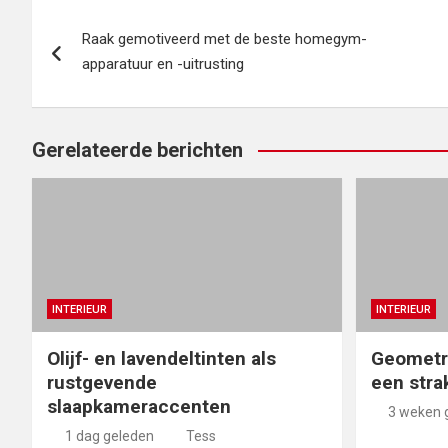
Bericht
Raak gemotiveerd met de beste homegym-
navigatie
apparatuur en -uitrusting
Gerelateerde berichten
INTERIEUR
INTERIEUR
Olijf- en lavendeltinten als
Geometr
rustgevende
een stra
slaapkameraccenten
3 weken 
1 dag geleden
Tess