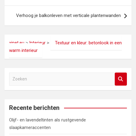
Verhoog je balkonleven met verticale plantenwanden
xinet.eu
>
Interieur
>
Textuur en kleur: betonlook in een
warm interieur
Z
o
e
k
e
Recente berichten
n
Olijf- en lavendeltinten als rustgevende
slaapkameraccenten