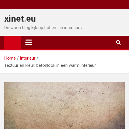
Ga
naar
xinet.eu
de
inhoud
De woon blog kijk op bohemien interieurs
Home
Interieur
Textuur en kleur: betonlook in een warm interieur