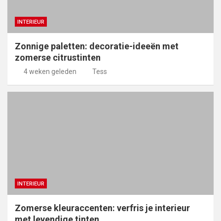
INTERIEUR
Zonnige paletten: decoratie-ideeën met
zomerse citrustinten
4 weken geleden
Tess
INTERIEUR
Zomerse kleuraccenten: verfris je interieur
met levendige tinten