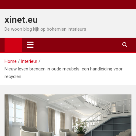
Ga
naar
xinet.eu
de
inhoud
De woon blog kijk op bohemien interieurs
Home
Interieur
Nieuw leven brengen in oude meubels: een handleiding voor
recyclen