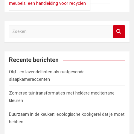
meubels: een handleiding voor recyclen
Z
o
e
k
e
Recente berichten
n
Olijf- en lavendeltinten als rustgevende
slaapkameraccenten
Zomerse tuintransformaties met heldere mediterrane
kleuren
Duurzaam in de keuken: ecologische kookgerei dat je moet
hebben