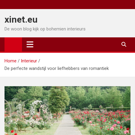
Ga
naar
xinet.eu
de
inhoud
De woon blog kijk op bohemien interieurs
Home
Interieur
De perfecte wandstijl voor liefhebbers van romantiek