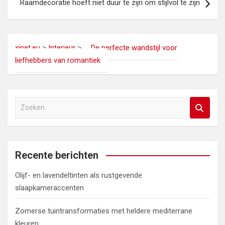
Raamdecoratie hoeft niet duur te zijn om stijlvol te zijn
xinet.eu
>
Interieur
>
De perfecte wandstijl voor
liefhebbers van romantiek
Z
o
e
k
e
Recente berichten
n
Olijf- en lavendeltinten als rustgevende
slaapkameraccenten
Zomerse tuintransformaties met heldere mediterrane
kleuren