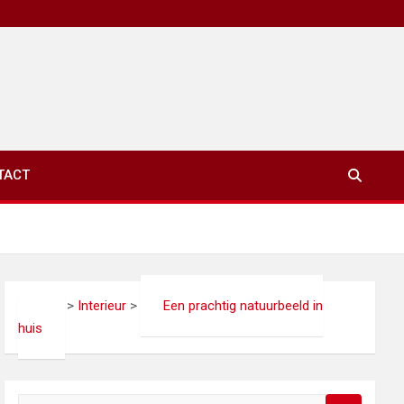
TACT
xinet.eu
>
Interieur
>
Een prachtig natuurbeeld in
huis