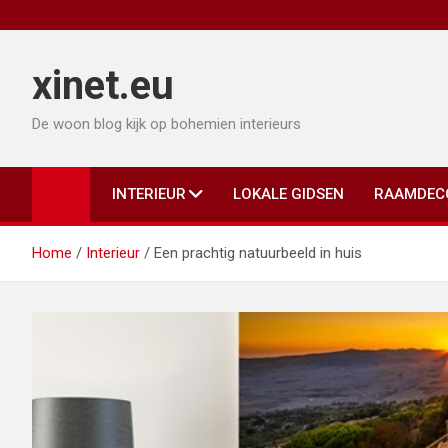
Ga
naar
de
xinet.eu
inhoud
De woon blog kijk op bohemien interieurs
INTERIEUR
LOKALE GIDSEN
RAAMDEC
Home
Interieur
Een prachtig natuurbeeld in huis