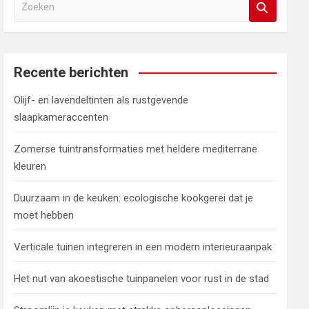
Z
o
e
k
e
Recente berichten
n
Olijf- en lavendeltinten als rustgevende
slaapkameraccenten
Zomerse tuintransformaties met heldere mediterrane
kleuren
Duurzaam in de keuken: ecologische kookgerei dat je
moet hebben
Verticale tuinen integreren in een modern interieuraanpak
Het nut van akoestische tuinpanelen voor rust in de stad