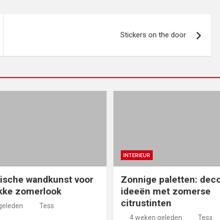
Stickers on the door
INTERIEUR
ische wandkunst voor
Zonnige paletten: deco
kke zomerlook
ideeën met zomerse
citrustinten
geleden
Tess
4 weken geleden
Tess