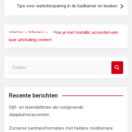
Tips voor waterbesparing in de badkamer en keuken
xinet.eu
>
Interieur
>
Hoe je met metallic accenten een
luxe uitstraling creëert
Z
o
e
k
e
Recente berichten
n
Olijf- en lavendeltinten als rustgevende
slaapkameraccenten
Zomerse tuintransformaties met heldere mediterrane