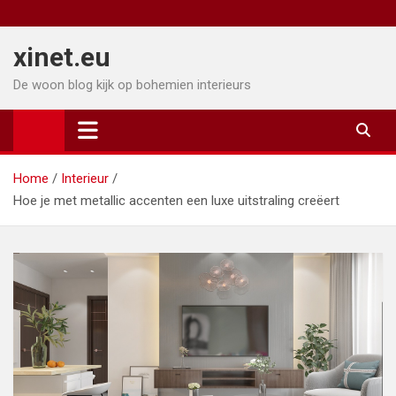
Ga
naar
xinet.eu
de
inhoud
De woon blog kijk op bohemien interieurs
Home
Interieur
Hoe je met metallic accenten een luxe uitstraling creëert