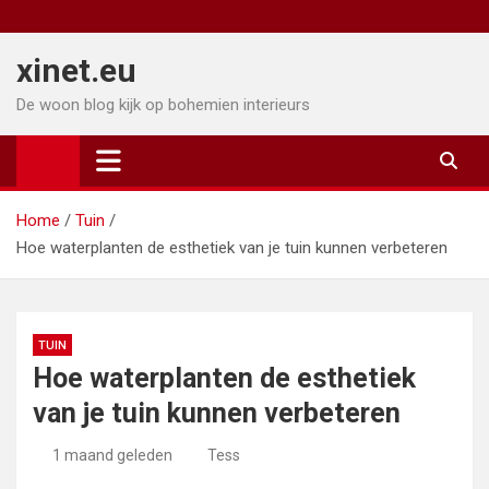
Ga
naar
xinet.eu
de
inhoud
De woon blog kijk op bohemien interieurs
Home
Tuin
Hoe waterplanten de esthetiek van je tuin kunnen verbeteren
TUIN
Hoe waterplanten de esthetiek
van je tuin kunnen verbeteren
1 maand geleden
Tess