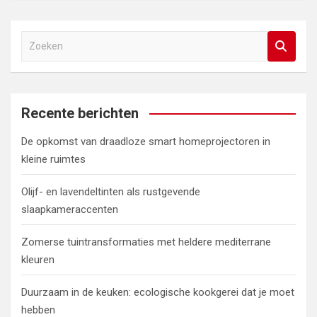
Z
o
e
k
e
Recente berichten
n
De opkomst van draadloze smart homeprojectoren in
kleine ruimtes
Olijf- en lavendeltinten als rustgevende
slaapkameraccenten
Zomerse tuintransformaties met heldere mediterrane
kleuren
Duurzaam in de keuken: ecologische kookgerei dat je moet
hebben