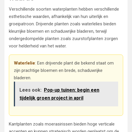
Verschillende soorten waterplanten hebben verschillende
esthetische waarden, afhankelijk van hun uiterlijk en
groeipatroon. Drijvende planten zoals waterlelies bieden
kleurrijke bloemen en schaduwrijke bladeren, terwijl
ondergedompelde planten zoals zuurstofplanten zorgen
voor helderheid van het water.
Waterlelie
: Een drijvende plant die bekend staat om
zijn prachtige bloemen en brede, schaduwrijke
bladeren.
Lees ook:
Pop-up tuinen: begin een
tijdelijk groen project in april
Kantplanten zoals moerasirissen bieden hoge verticale
accenten en kunnen strategisch worden geplaatst om de