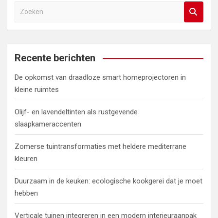
Z
o
e
k
e
Recente berichten
n
De opkomst van draadloze smart homeprojectoren in
kleine ruimtes
Olijf- en lavendeltinten als rustgevende
slaapkameraccenten
Zomerse tuintransformaties met heldere mediterrane
kleuren
Duurzaam in de keuken: ecologische kookgerei dat je moet
hebben
Verticale tuinen integreren in een modern interieuraanpak