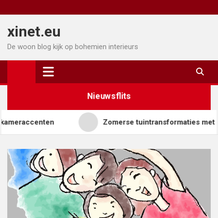
Ga
naar
xinet.eu
de
inhoud
De woon blog kijk op bohemien interieurs
Nieuwsflits
accenten
Zomerse tuintransformaties met heldere 