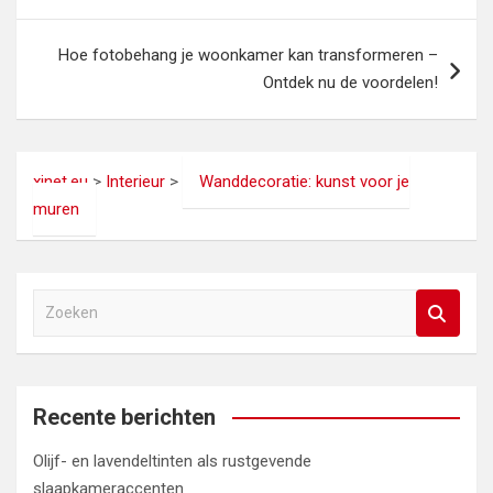
Hoe fotobehang je woonkamer kan transformeren –
Ontdek nu de voordelen!
xinet.eu
>
Interieur
>
Wanddecoratie: kunst voor je
muren
Z
o
e
k
e
Recente berichten
n
Olijf- en lavendeltinten als rustgevende
slaapkameraccenten