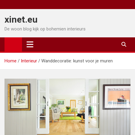
Ga
naar
xinet.eu
de
inhoud
De woon blog kijk op bohemien interieurs
Home
Interieur
Wanddecoratie: kunst voor je muren