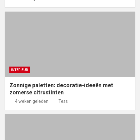
INTERIEUR
Zonnige paletten: decoratie-ideeën met
zomerse citrustinten
4 weken geleden
Tess