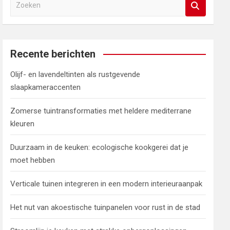
Z
o
e
k
e
Recente berichten
n
Olijf- en lavendeltinten als rustgevende
slaapkameraccenten
Zomerse tuintransformaties met heldere mediterrane
kleuren
Duurzaam in de keuken: ecologische kookgerei dat je
moet hebben
Verticale tuinen integreren in een modern interieuraanpak
Het nut van akoestische tuinpanelen voor rust in de stad