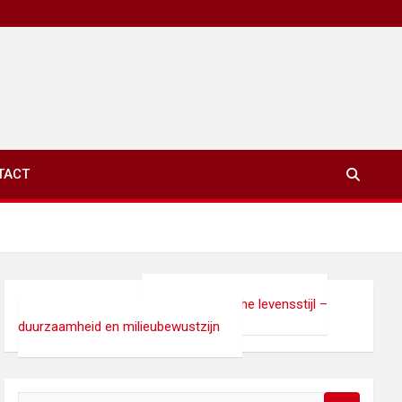
TACT
xinet.eu
>
Lifestyle
>
Minimalistische levensstijl –
duurzaamheid en milieubewustzijn