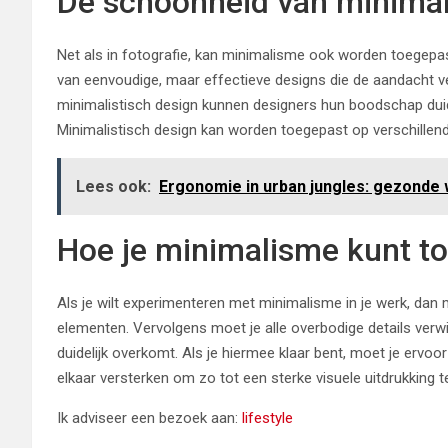
De schoonheid van minimal
Net als in fotografie, kan minimalisme ook worden toegepast
van eenvoudige, maar effectieve designs die de aandacht v
minimalistisch design kunnen designers hun boodschap duid
Minimalistisch design kan worden toegepast op verschillend
Lees ook:
Ergonomie in urban jungles: gezonde
Hoe je minimalisme kunt to
Als je wilt experimenteren met minimalisme in je werk, dan 
elementen. Vervolgens moet je alle overbodige details verw
duidelijk overkomt. Als je hiermee klaar bent, moet je ervo
elkaar versterken om zo tot een sterke visuele uitdrukking 
Ik adviseer een bezoek aan:
lifestyle