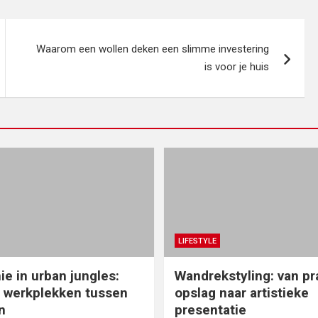
Waarom een wollen deken een slimme investering
is voor je huis
LIFESTYLE
e in urban jungles:
Wandrekstyling: van pr
 werkplekken tussen
opslag naar artistieke
n
presentatie