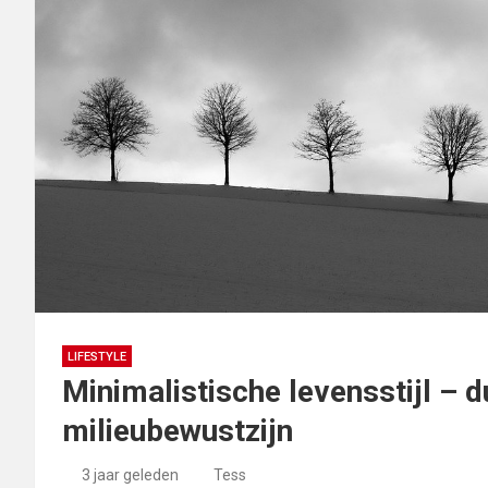
LIFESTYLE
Minimalistische levensstijl – 
milieubewustzijn
3 jaar geleden
Tess