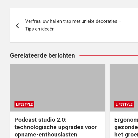
Bericht
Verfraai uw hal en trap met unieke decoraties –
navigatie
Tips en ideeën
Gerelateerde berichten
LIFESTYLE
LIFESTYLE
Podcast studio 2.0:
Ergonomi
technologische upgrades voor
gezonde
opname-enthousiasten
het groe