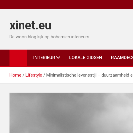
Ga
naar
de
xinet.eu
inhoud
De woon blog kijk op bohemien interieurs
INTERIEUR
LOKALE GIDSEN
RAAMDEC
Home
Lifestyle
Minimalistische levensstijl – duurzaamheid e