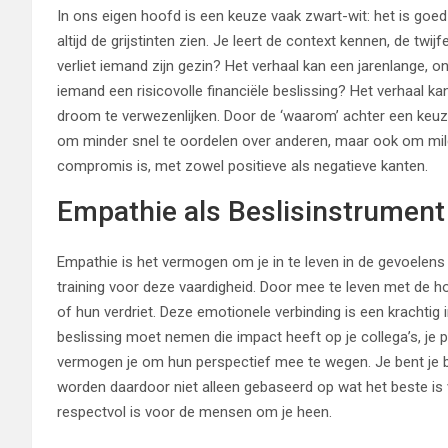
In ons eigen hoofd is een keuze vaak zwart-wit: het is goed o
altijd de grijstinten zien. Je leert de context kennen, de t
verliet iemand zijn gezin? Het verhaal kan een jarenlange, 
iemand een risicovolle financiële beslissing? Het verhaal k
droom te verwezenlijken. Door de ‘waarom’ achter een keuze 
om minder snel te oordelen over anderen, maar ook om milde
compromis is, met zowel positieve als negatieve kanten.
Empathie als Beslisinstrument
Empathie is het vermogen om je in te leven in de gevoelens 
training voor deze vaardigheid. Door mee te leven met de h
of hun verdriet. Deze emotionele verbinding is een krachtig i
beslissing moet nemen die impact heeft op je collega’s, je 
vermogen je om hun perspectief mee te wegen. Je bent je 
worden daardoor niet alleen gebaseerd op wat het beste is v
respectvol is voor de mensen om je heen.