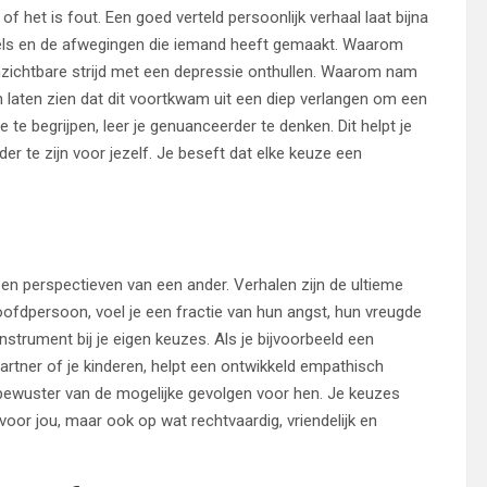
f het is fout. Een goed verteld persoonlijk verhaal laat bijna
wijfels en de afwegingen die iemand heeft gemaakt. Waarom
onzichtbare strijd met een depressie onthullen. Waarom nam
an laten zien dat dit voortkwam uit een diep verlangen om een
te begrijpen, leer je genuanceerder te denken. Dit helpt je
r te zijn voor jezelf. Je beseft dat elke keuze een
en perspectieven van een ander. Verhalen zijn de ultieme
oofdpersoon, voel je een fractie van hun angst, hun vreugde
nstrument bij je eigen keuzes. Als je bijvoorbeeld een
partner of je kinderen, helpt een ontwikkeld empathisch
bewuster van de mogelijke gevolgen voor hen. Je keuzes
oor jou, maar ook op wat rechtvaardig, vriendelijk en