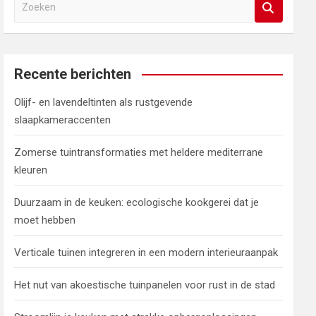
Z
o
e
k
e
Recente berichten
n
Olijf- en lavendeltinten als rustgevende
slaapkameraccenten
Zomerse tuintransformaties met heldere mediterrane
kleuren
Duurzaam in de keuken: ecologische kookgerei dat je
moet hebben
Verticale tuinen integreren in een modern interieuraanpak
Het nut van akoestische tuinpanelen voor rust in de stad