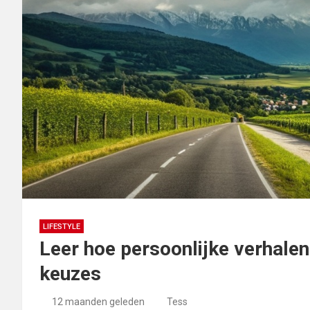
LIFESTYLE
Leer hoe persoonlijke verhale
keuzes
12 maanden geleden
Tess