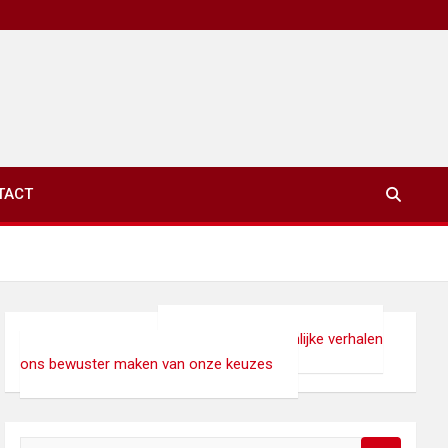
TACT
xinet.eu
>
Lifestyle
>
Leer hoe persoonlijke verhalen
ons bewuster maken van onze keuzes