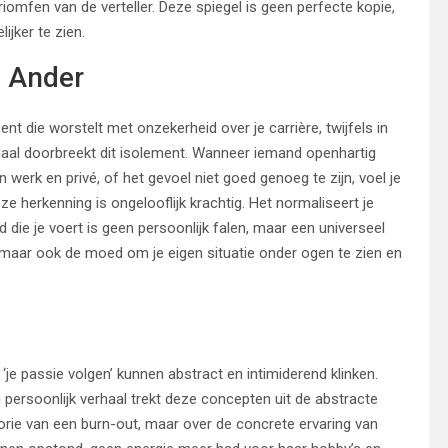
 triomfen van de verteller. Deze spiegel is geen perfecte kopie,
ijker te zien.
n Ander
bent die worstelt met onzekerheid over je carrière, twijfels in
rhaal doorbreekt dit isolement. Wanneer iemand openhartig
n werk en privé, of het gevoel niet goed genoeg te zijn, voel je
ze herkenning is ongelooflijk krachtig. Het normaliseert je
 die je voert is geen persoonlijk falen, maar een universeel
t, maar ook de moed om je eigen situatie onder ogen te zien en
‘je passie volgen’ kunnen abstract en intimiderend klinken.
en persoonlijk verhaal trekt deze concepten uit de abstracte
heorie van een burn-out, maar over de concrete ervaring van