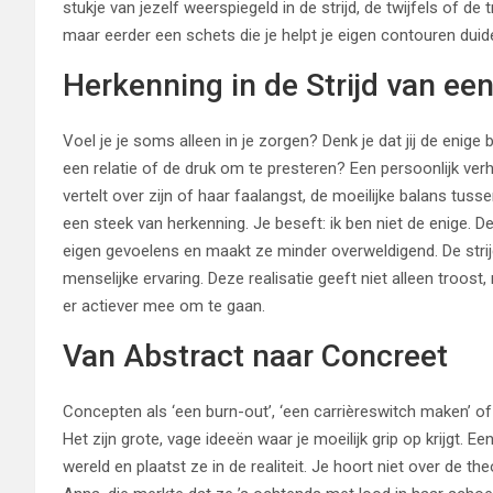
stukje van jezelf weerspiegeld in de strijd, de twijfels of de
maar eerder een schets die je helpt je eigen contouren duidel
Herkenning in de Strijd van ee
Voel je je soms alleen in je zorgen? Denk je dat jij de enige 
een relatie of de druk om te presteren? Een persoonlijk ve
vertelt over zijn of haar faalangst, de moeilijke balans tusse
een steek van herkenning. Je beseft: ik ben niet de enige. De
eigen gevoelens en maakt ze minder overweldigend. De strijd
menselijke ervaring. Deze realisatie geeft niet alleen troos
er actiever mee om te gaan.
Van Abstract naar Concreet
Concepten als ‘een burn-out’, ‘een carrièreswitch maken’ of 
Het zijn grote, vage ideeën waar je moeilijk grip op krijgt. E
wereld en plaatst ze in de realiteit. Je hoort niet over de t