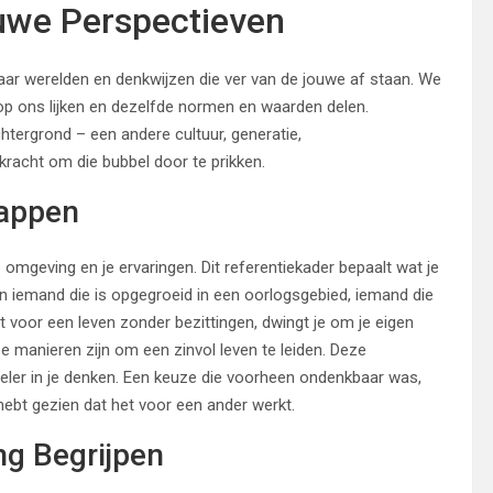
euwe Perspectieven
 naar werelden en denkwijzen die ver van de jouwe af staan. We
op ons lijken en dezelfde normen en waarden delen.
tergrond – een andere cultuur, generatie,
racht om die bubbel door te prikken.
tappen
omgeving en je ervaringen. Dit referentiekader bepaalt wat je
van iemand die is opgegroeid in een oorlogsgebied, iemand die
 voor een leven zonder bezittingen, dwingt je om je eigen
ze manieren zijn om een zinvol leven te leiden. Deze
exibeler in je denken. Een keuze die voorheen ondenkbaar was,
hebt gezien dat het voor een ander werkt.
ng Begrijpen