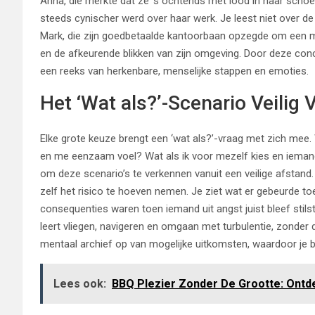
Anna, die merkte dat ze ’s ochtends met lood in haar scho
steeds cynischer werd over haar werk. Je leest niet over de
Mark, die zijn goedbetaalde kantoorbaan opzegde om een me
en de afkeurende blikken van zijn omgeving. Door deze con
een reeks van herkenbare, menselijke stappen en emoties.
Het ‘Wat als?’-Scenario Veilig
Elke grote keuze brengt een ‘wat als?’-vraag met zich mee. W
en me eenzaam voel? Wat als ik voor mezelf kies en iemand 
om deze scenario’s te verkennen vanuit een veilige afstan
zelf het risico te hoeven nemen. Je ziet wat er gebeurde 
consequenties waren toen iemand uit angst juist bleef stilst
leert vliegen, navigeren en omgaan met turbulentie, zonder da
mentaal archief op van mogelijke uitkomsten, waardoor je b
Lees ook:
BBQ Plezier Zonder De Grootte: Ontd