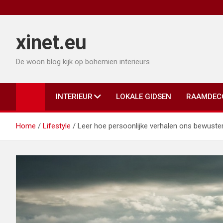
Ga
naar
de
xinet.eu
inhoud
De woon blog kijk op bohemien interieurs
INTERIEUR
LOKALE GIDSEN
RAAMDEC
Home
Lifestyle
Leer hoe persoonlijke verhalen ons bewust