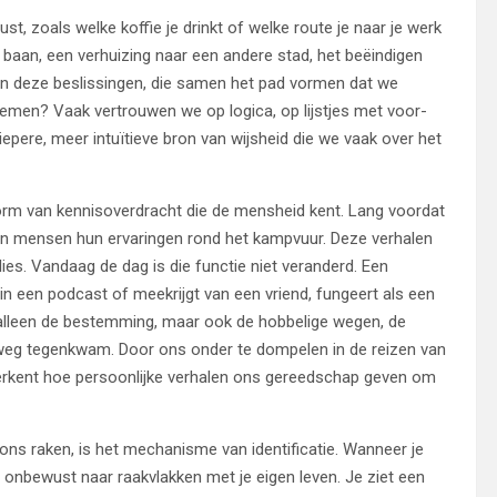
t, zoals welke koffie je drinkt of welke route je naar je werk
baan, een verhuizing naar een andere stad, het beëindigen
van deze beslissingen, die samen het pad vormen dat we
men? Vaak vertrouwen we op logica, op lijstjes met voor-
iepere, meer intuïtieve bron van wijsheid die we vaak over het
vorm van kennisoverdracht die de mensheid kent. Lang voordat
en mensen hun ervaringen rond het kampvuur. Deze verhalen
ies. Vandaag de dag is die functie niet veranderd. Een
rt in een podcast of meekrijgt van een vriend, fungeert als een
t alleen de bestemming, maar ook de hobbelige wegen, de
weg tegenkwam. Door ons onder te dompelen in de reizen van
l verkent hoe persoonlijke verhalen ons gereedschap geven om
s raken, is het mechanisme van identificatie. Wanneer je
je onbewust naar raakvlakken met je eigen leven. Je ziet een