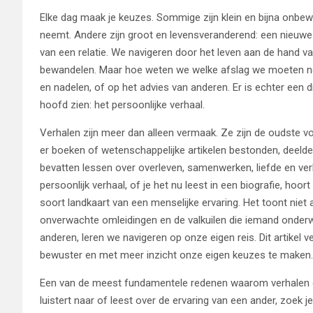
Elke dag maak je keuzes. Sommige zijn klein en bijna onbewus
neemt. Andere zijn groot en levensveranderend: een nieuwe 
van een relatie. We navigeren door het leven aan de hand 
bewandelen. Maar hoe weten we welke afslag we moeten ne
en nadelen, of op het advies van anderen. Er is echter een d
hoofd zien: het persoonlijke verhaal.
Verhalen zijn meer dan alleen vermaak. Ze zijn de oudste 
er boeken of wetenschappelijke artikelen bestonden, deeld
bevatten lessen over overleven, samenwerken, liefde en verl
persoonlijk verhaal, of je het nu leest in een biografie, hoo
soort landkaart van een menselijke ervaring. Het toont nie
onverwachte omleidingen en de valkuilen die iemand onder
anderen, leren we navigeren op onze eigen reis. Dit artike
bewuster en met meer inzicht onze eigen keuzes te maken.
Een van de meest fundamentele redenen waarom verhalen on
luistert naar of leest over de ervaring van een ander, zoek 