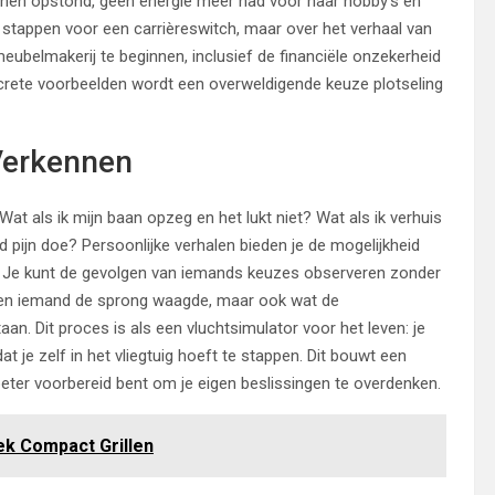
enen opstond, geen energie meer had voor haar hobby’s en
 stappen voor een carrièreswitch, maar over het verhaal van
ubelmakerij te beginnen, inclusief de financiële onzekerheid
crete voorbeelden wordt een overweldigende keuze plotseling
 Verkennen
at als ik mijn baan opzeg en het lukt niet? Wat als ik verhuis
pijn doe? Persoonlijke verhalen bieden je de mogelijkheid
d. Je kunt de gevolgen van iemands keuzes observeren zonder
toen iemand de sprong waagde, maar ook wat de
aan. Dit proces is als een vluchtsimulator voor het leven: je
t je zelf in het vliegtuig hoeft te stappen. Dit bouwt een
eter voorbereid bent om je eigen beslissingen te overdenken.
ek Compact Grillen