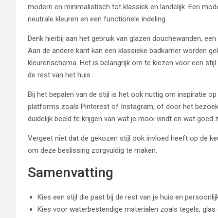
modern en minimalistisch tot klassiek en landelijk. Een mo
neutrale kleuren en een functionele indeling.
Denk hierbij aan het gebruik van glazen douchewanden, een v
Aan de andere kant kan een klassieke badkamer worden g
kleurenschema. Het is belangrijk om te kiezen voor een stijl d
de rest van het huis.
Bij het bepalen van de stijl is het ook nuttig om inspiratie 
platforms zoals Pinterest of Instagram, of door het bezo
duidelijk beeld te krijgen van wat je mooi vindt en wat goe
Vergeet niet dat de gekozen stijl ook invloed heeft op de k
om deze beslissing zorgvuldig te maken.
Samenvatting
Kies een stijl die past bij de rest van je huis en persoon
Kies voor waterbestendige materialen zoals tegels, glas