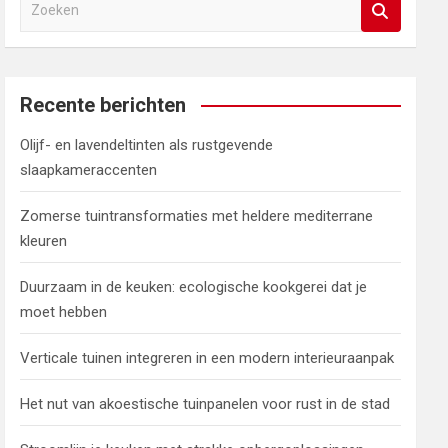
Z
o
e
k
e
Recente berichten
n
Olijf- en lavendeltinten als rustgevende
slaapkameraccenten
Zomerse tuintransformaties met heldere mediterrane
kleuren
Duurzaam in de keuken: ecologische kookgerei dat je
moet hebben
Verticale tuinen integreren in een modern interieuraanpak
Het nut van akoestische tuinpanelen voor rust in de stad