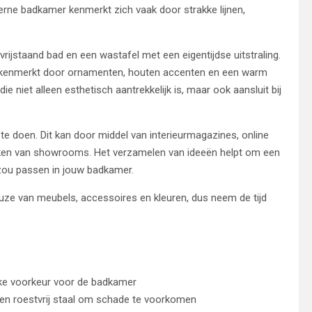
derne badkamer kenmerkt zich vaak door strakke lijnen,
rijstaand bad en een wastafel met een eigentijdse uitstraling.
ekenmerkt door ornamenten, houten accenten en een warm
ie niet alleen esthetisch aantrekkelijk is, maar ook aansluit bij
op te doen. Dit kan door middel van interieurmagazines, online
eken van showrooms. Het verzamelen van ideeën helpt om een
d zou passen in jouw badkamer.
euze van meubels, accessoires en kleuren, dus neem de tijd
lijke voorkeur voor de badkamer
 en roestvrij staal om schade te voorkomen