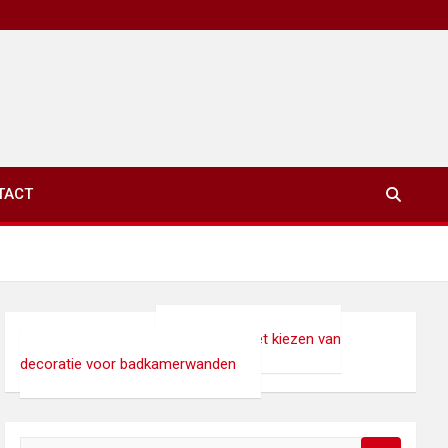
TACT
xinet.eu
>
Interieur
>
Tips voor het kiezen van
decoratie voor badkamerwanden