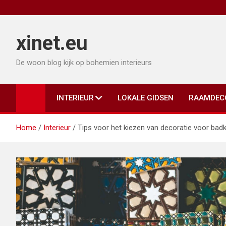
Ga
naar
de
xinet.eu
inhoud
De woon blog kijk op bohemien interieurs
INTERIEUR
LOKALE GIDSEN
RAAMDEC
Home
Interieur
Tips voor het kiezen van decoratie voor b