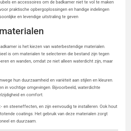
eubels en accessoires om de badkamer niet te vol te maken
 voor praktische opbergoplossingen en handige indelingen
nlijke en levendige uitstraling te geven
materialen
 badkamer is het kiezen van waterbestendige materialen.
eel is om materialen te selecteren die bestand zijn tegen
oeren en wanden, omdat ze niet alleen waterdicht zijn, maar
nwege hun duurzaamheid en variëteit aan stijlen en kleuren.
en in vochtige omgevingen. Bijvoorbeeld, waterdichte
lzijdigheid en comfort.
t- en steeneffecten, en zijn eenvoudig te installeren. Ook hout
stotende coatings. Het gebruik van deze materialen zorgt
ioneel en duurzaam.