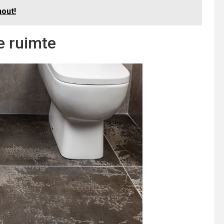
hout!
e ruimte