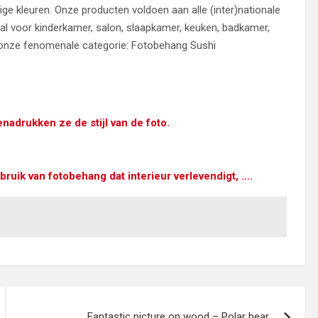
ge kleuren. Onze producten voldoen aan alle (inter)nationale
al voor kinderkamer, salon, slaapkamer, keuken, badkamer,
ek onze fenomenale categorie: Fotobehang Sushi
nadrukken ze de stijl van de foto.
uik van fotobehang dat interieur verlevendigt, ….
Fantastic picture on wood – Polar bear