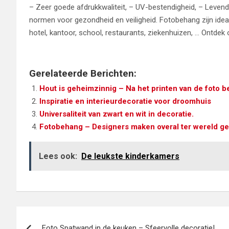
– Zeer goede afdrukkwaliteit, – UV-bestendigheid, – Levendi
normen voor gezondheid en veiligheid. Fotobehang zijn idea
hotel, kantoor, school, restaurants, ziekenhuizen, … Ontd
Gerelateerde Berichten:
Hout is geheimzinnig – Na het printen van de foto be
Inspiratie en interieurdecoratie voor droomhuis
Universaliteit van zwart en wit in decoratie.
Fotobehang – Designers maken overal ter wereld gebr
Lees ook:
De leukste kinderkamers
Bericht
Foto Spatwand in de keuken – Sfeervolle decoratie!