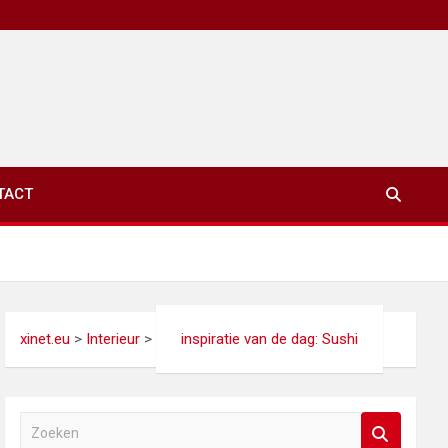
TACT
xinet.eu
>
Interieur
>
inspiratie van de dag: Sushi
Z