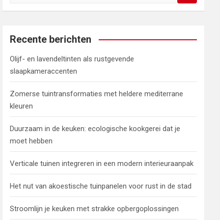
o
e
k
e
Recente berichten
n
Olijf- en lavendeltinten als rustgevende
slaapkameraccenten
Zomerse tuintransformaties met heldere mediterrane
kleuren
Duurzaam in de keuken: ecologische kookgerei dat je
moet hebben
Verticale tuinen integreren in een modern interieuraanpak
Het nut van akoestische tuinpanelen voor rust in de stad
Stroomlijn je keuken met strakke opbergoplossingen