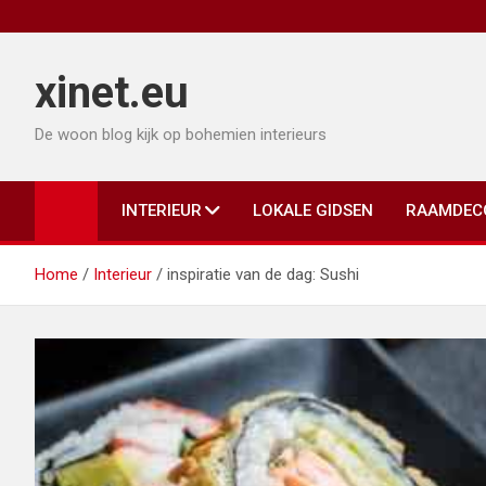
Ga
naar
de
xinet.eu
inhoud
De woon blog kijk op bohemien interieurs
INTERIEUR
LOKALE GIDSEN
RAAMDEC
Home
Interieur
inspiratie van de dag: Sushi