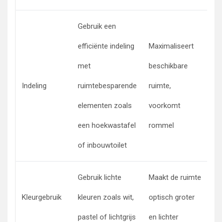
Gebruik een
efficiënte indeling
Maximaliseert
met
beschikbare
H
Indeling
ruimtebesparende
ruimte,
z
elementen zoals
voorkomt
to
een hoekwastafel
rommel
of inbouwtoilet
Gebruik lichte
Maakt de ruimte
W
Kleurgebruik
kleuren zoals wit,
optisch groter
li
pastel of lichtgrijs
en lichter
m