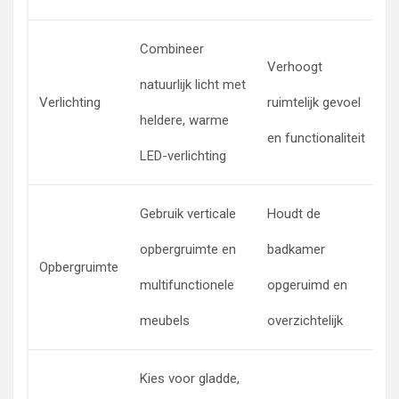
Combineer
S
Verhoogt
natuurlijk licht met
i
Verlichting
ruimtelijk gevoel
heldere, warme
ve
en functionaliteit
LED-verlichting
d
Gebruik verticale
Houdt de
W
opbergruimte en
badkamer
s
Opbergruimte
multifunctionele
opgeruimd en
n
meubels
overzichtelijk
m
Kies voor gladde,
G