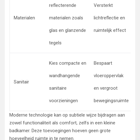
reflecterende
Versterkt
d
Materialen
materialen zoals
lichtreflectie en
g
glas en glanzende
ruimtelijk effect
w
tegels
Kies compacte en
Bespaart
W
wandhangende
vloeroppervlak
to
Sanitair
sanitaire
en vergroot
c
voorzieningen
bewegingsruimte
w
Moderne technologie kan op subtiele wijze bijdragen aan
zowel functionaliteit als comfort, zelfs in een kleine
badkamer. Deze toevoegingen hoeven geen grote
hoeveelheid ruimte in te nemen.