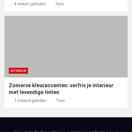
4 weken geleden
Tess
INTERIEUR
Zomerse kleuraccenten: verfris je interieur
met levendige tinten
1 maand geleden
Tess