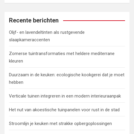
e
k
e
Recente berichten
n
Olijf- en lavendeltinten als rustgevende
slaapkameraccenten
Zomerse tuintransformaties met heldere mediterrane
kleuren
Duurzaam in de keuken: ecologische kookgerei dat je moet
hebben
Verticale tuinen integreren in een modern interieuraanpak
Het nut van akoestische tuinpanelen voor rust in de stad
Stroomlijn je keuken met strakke opbergoplossingen