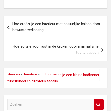
Bericht
Hoe creëer je een interieur met natuurlijke balans door
navigatie
bewuste verlichting
Hoe zorg je voor rust in de keuken door minimalisme
toe te passen
xinet.eu
>
Interieur
>
Hoe maak je een kleine badkamer
functioneel en ruimtelijk tegelijk
Z
o