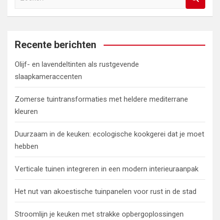
o
e
k
e
Recente berichten
n
Olijf- en lavendeltinten als rustgevende
slaapkameraccenten
Zomerse tuintransformaties met heldere mediterrane
kleuren
Duurzaam in de keuken: ecologische kookgerei dat je moet
hebben
Verticale tuinen integreren in een modern interieuraanpak
Het nut van akoestische tuinpanelen voor rust in de stad
Stroomlijn je keuken met strakke opbergoplossingen