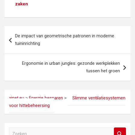
zaken
Bericht
De impact van geometrische patronen in moderne
navigatie
tuininrichting
Ergonomie in urban jungles: gezonde werkplekken
tussen het groen
xinet.eu
>
Energie besparen
>
Slimme ventilatiesystemen
voor hittebeheersing
Z