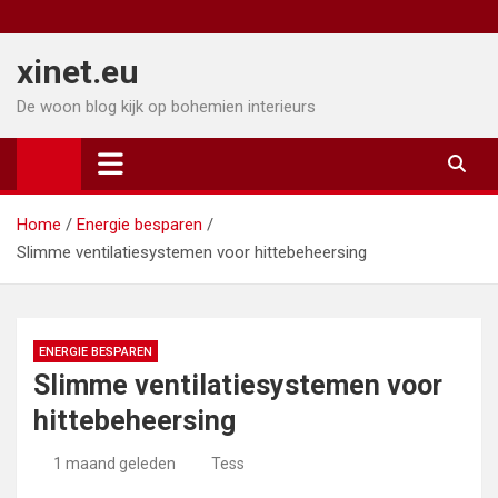
Ga
naar
xinet.eu
de
inhoud
De woon blog kijk op bohemien interieurs
Home
Energie besparen
Slimme ventilatiesystemen voor hittebeheersing
ENERGIE BESPAREN
Slimme ventilatiesystemen voor
hittebeheersing
1 maand geleden
Tess