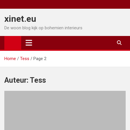
Ga
naar
xinet.eu
de
inhoud
De woon blog kijk op bohemien interieurs
Home
Tess
Page 2
Auteur:
Tess