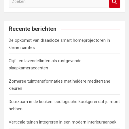
o
e
k
e
Recente berichten
n
De opkomst van draadloze smart homeprojectoren in
kleine ruimtes
Olijf- en lavendeltinten als rustgevende
slaapkameraccenten
Zomerse tuintransformaties met heldere mediterrane
kleuren
Duurzaam in de keuken: ecologische kookgerei dat je moet
hebben
Verticale tuinen integreren in een modern interieuraanpak