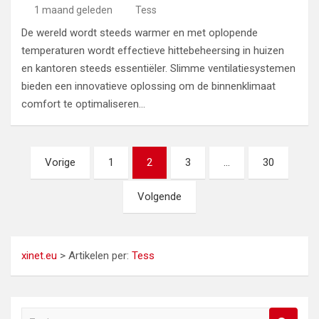
1 maand geleden
Tess
De wereld wordt steeds warmer en met oplopende
temperaturen wordt effectieve hittebeheersing in huizen
en kantoren steeds essentiëler. Slimme ventilatiesystemen
bieden een innovatieve oplossing om de binnenklimaat
comfort te optimaliseren…
Berichten
Vorige
1
2
3
…
30
paginering
Volgende
xinet.eu
>
Artikelen per:
Tess
Z